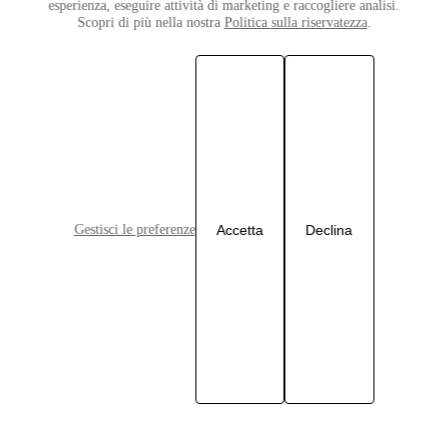
esperienza, eseguire attività di marketing e raccogliere analisi.
Fax: +39 06 696773785
Scopri di più nella nostra
Politica sulla riservatezza
.
Centralino telefonico: +39 06 696771.
Vi invitiamo a verificare sul sito del Garante l’eventuale aggiornamento dei
recapiti suindicati.
Modifiche all’informativa privacy
UN Women Italy
potrà avere necessità di modificare periodicamente la
Gestisci le preferenze
Accetta
Declina
propria informativa sulla protezione dati personali. Le modifiche che
dovessero incidere sulla protezione dei vostri dati personali vi saranno
comunicate a mezzo posta elettronica.
Roma, 30 settembre 2024
Termini e condizioni
Privacy policy