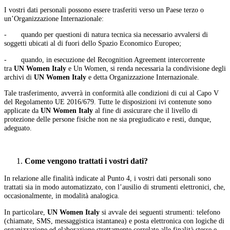
I vostri dati personali possono essere trasferiti verso un Paese terzo o
un’Organizzazione Internazionale:
- quando per questioni di natura tecnica sia necessario avvalersi di
soggetti ubicati al di fuori dello Spazio Economico Europeo;
- quando, in esecuzione del Recognition Agreement intercorrente
tra
UN Women Italy
e Un Women, si renda necessaria la condivisione degli
archivi di
UN Women Italy
e detta Organizzazione Internazionale.
Tale trasferimento, avverrà in conformità alle condizioni di cui al Capo V
del Regolamento UE 2016/679. Tutte le disposizioni ivi contenute sono
applicate da
UN Women Italy
al fine di assicurare che il livello di
protezione delle persone fisiche non ne sia pregiudicato e resti, dunque,
adeguato.
Come vengono trattati i vostri dati?
In relazione alle finalità indicate al Punto 4, i vostri dati personali sono
trattati sia in modo automatizzato, con l’ausilio di strumenti elettronici, che,
occasionalmente, in modalità analogica.
In particolare,
UN Women Italy
si avvale dei seguenti strumenti: telefono
(chiamate, SMS, messaggistica istantanea) e posta elettronica con logiche di
organizzazione ed elaborazione strettamente correlate alle finalità stesse e,