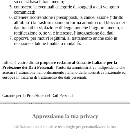
su cui si basa il trattamento;
conoscere le eventuali categorie di soggetti a cui vengono
comunicati;
ottenere ricorrendone i presupposti, la cancellazione (‘diritto
all’oblio’) la trasformazione in forma anonima o il blocco dei
dati trattati in violazione di legge nonché l’aggiornamento, la
rettificazione o, se vi è interesse, l’integrazione dei dati;
opporvi, per motivi legittimi, al trattamento anche solo in
relazione a talune finalità o modalità.
Infine, è vostro diritto
proporre reclamo al Garante Italiano per la
Protezione dei Dati Personali
, l’autorità amministrativa indipendente che
assicura l’attuazione nell'ordinamento italiano della normativa nazionale ed
europea in materia di trattamento dei dati personali:
Garante per la Protezione dei Dati Personali
Piazza Venezia, 11 - 00187 Roma
www.gpdp.it - www.garanteprivacy.it
Apprezziamo la tua privacy
E-mail:
protocollo@gpdp.it
Utilizziamo cookie e altre tecnologie per personalizzare la tua