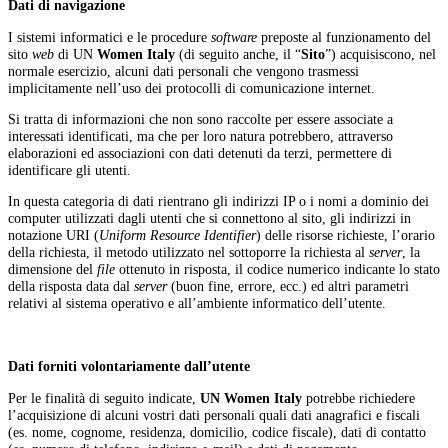
Dati di navigazione
I sistemi informatici e le procedure
software
preposte al funzionamento del
sito
web
di UN
Women Italy
(di seguito anche, il “
Sito
”) acquisiscono, nel
normale esercizio, alcuni dati personali che vengono trasmessi
implicitamente nell’uso dei protocolli di comunicazione internet.
Si tratta di informazioni che non sono raccolte per essere associate a
interessati identificati, ma che per loro natura potrebbero, attraverso
elaborazioni ed associazioni con dati detenuti da terzi, permettere di
identificare gli utenti.
In questa categoria di dati rientrano gli indirizzi IP o i nomi a dominio dei
computer utilizzati dagli utenti che si connettono al sito, gli indirizzi in
notazione URI (
Uniform Resource Identifier
) delle risorse richieste, l’orario
della richiesta, il metodo utilizzato nel sottoporre la richiesta al
server
, la
dimensione del
file
ottenuto in risposta, il codice numerico indicante lo stato
della risposta data dal
server
(buon fine, errore, ecc.) ed altri parametri
relativi al sistema operativo e all’ambiente informatico dell’utente.
Dati forniti volontariamente dall’utente
Per le finalità di seguito indicate,
UN Women Italy
potrebbe richiedere
l’acquisizione di alcuni vostri dati personali quali dati anagrafici e fiscali
(es. nome, cognome, residenza, domicilio, codice fiscale), dati di contatto