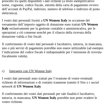
prescelto tra quelli disponibili i dati richiesti (a titolo esemplificativo:
nome, cognome, codice fiscale, estremi della carta di pagamento ovvero
dell’account di PayPal, indirizzo, numero di telefono e indirizzo di posta
elettronica).
I vostri dati personali forniti a
UN Women Italy
in occasione del
versamento dell’importo oggetto di donazione sono trattati
UN Women
Italy
esclusivamente per la gestione contabile e amministrativa, per le
operazioni a ciò connesse nonché per il rilascio della ricevuta della
donazione valida a fini fiscali.
Il conferimento di vostri dati personali è facoltativo, tuttavia, in mancanza,
uno o più servizi di pagamento potrebbe non essere utilizzabile (ad esempio:
l’indicazione del codice fiscale è indispensabile per l’emissione di ricevuta
fiscalmente valida).
c)
Interagire con UN Women Italy
I vostri dati personali sono trattati per l’evasione di vostre eventuali
richieste di informazioni o di contatto trasmesse tramite il Sito o i
social
network
di
UN Women Italy
.
Il conferimento dei vostri dati personali per tale finalità è facoltativo,
tuttavia, in mancanza,
UN Women Italy
potrebbe non poter evadere le
vostre richieste.